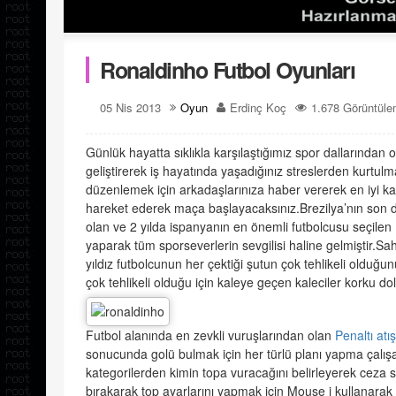
Ronaldinho Futbol Oyunları
05 Nis 2013
Oyun
Erdinç Koç
1.678 Görüntül
Günlük hayatta sıklıkla karşılaştığımız spor dallarından o
geliştirerek iş hayatında yaşadığınız streslerden kurtul
düzenlemek için arkadaşlarınıza haber vererek en iyi k
hareket ederek maça başlayacaksınız.Brezilya’nın son 
olan ve 2 yılda ispanyanın en önemli futbolcusu seçil
yaparak tüm sporseverlerin sevgilisi haline gelmiştir.Sah
yıldız futbolcunun her çektiği şutun çok tehlikeli olduğunu
çok tehlikeli olduğu için kaleye geçen kaleciler korku do
Futbol alanında en zevkli vuruşlarından olan
Penaltı atış
sonucunda golü bulmak için her türlü planı yapma çalış
kategorilerden kimin topa vuracağını belirleyerek ceza 
bırakarak top ayarlarını yapmak için Mouse i kullanara