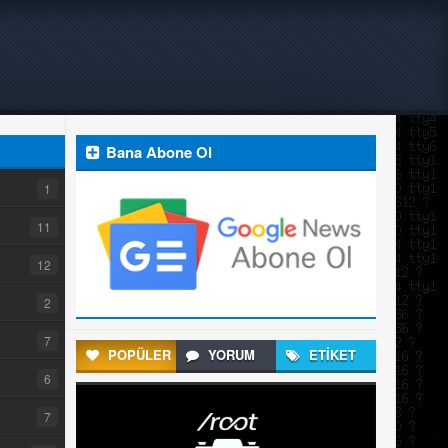
Bana Abone Ol
1
11
12
2
7
POPÜLER
YORUM
ETİKET
6
7