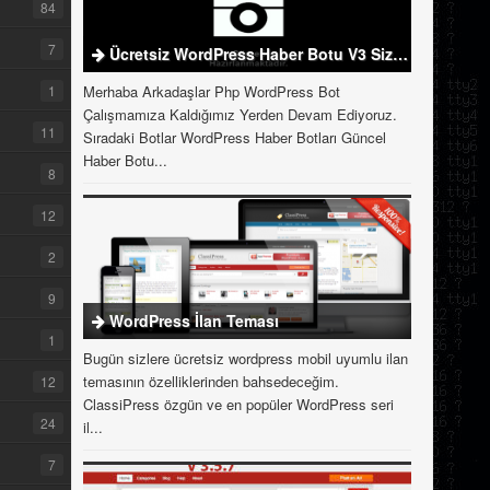
84
7
Ücretsiz WordPress Haber Botu V3 Sizlerle
1
Merhaba Arkadaşlar Php WordPress Bot
Çalışmamıza Kaldığımız Yerden Devam Ediyoruz.
11
Sıradaki Botlar WordPress Haber Botları Güncel
Haber Botu...
8
12
2
9
WordPress İlan Teması
1
Bugün sizlere ücretsiz wordpress mobil uyumlu ilan
temasının özelliklerinden bahsedeceğim.
12
ClassiPress özgün ve en popüler WordPress seri
24
il...
7