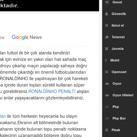
Genel
Güvenlik
ikinci el
eme
İnternet
Joomla
lan futbol ile bir çok alanda kendinizi
mak için evinize en yakın olan halı sahada maç
Mobil
adroyu çıkartıp maçın yapılacağı sahaya doğru
dönemde çıkardığı en önemli futbolcularından
Opencart
en RONALDİNHO ile yapılmayan bir çok hareketi
Oyun
a içinde duran topları sürekli kullanan süper
 görebilirsiniz.
RONALDİNHO PENALTI
atışları
Oyun Hileleri
lu anlar yaşayacaklarını gözlemleyebilirsiniz.
Php
ları
ile tüm herkesin heyecanla bu olayın
Php Bot
acaksınız.Ekranın alt bölmesinde bulunan
sahanın içinde bulunan topu penaltı noktasına
Plesk
k kalecinin uzanamadığı bölgeye doğru topu