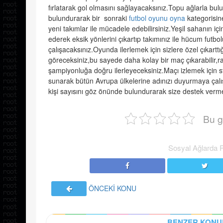
fırlatarak gol olmasını sağlayacaksınız.Topu ağlarla bu
bulundurarak bir sonraki
futbol oyunu oyna
kategorisine
yeni takımlar ile mücadele edebilirsiniz.Yeşil sahanın için
ederek eksik yönlerini çıkartıp takımınız ile hücum futb
çalışacaksınız.Oyunda ilerlemek için sizlere özel çıkartt
göreceksiniz,bu sayede daha kolay bir maç çıkarabilir,rak
şampiyonluğa doğru ilerleyeceksiniz.Maçı izlemek için st
sunarak bütün Avrupa ülkelerine adınızı duyurmaya çalışa
kişi sayısını göz önünde bulundurarak size destek vermel
Bu g
Sosyal Ağlarda 
ÖNCEKİ KONU
BENZER KONU