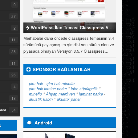
0
27
WordPress İlan Teması Classipress V 3.5.7
2
Merhabalar daha öncede classipress temasının 3.4
11
sürümünü paylaşmıştım şimdiki son sürüm olan ve
piyasada olmayan Versiyon 3.5.7 Classipress...
28
11
SPONSOR BAĞLANTILAR
26
çim halı
-
çim halı
mineflo
4
çim halı
lamine parke
*
lake süpürgelik
*
mineflo
*
Ahşap merdiven
*
laminat parke
-
18
akustik kabin
*
akustik panel
54
manı
Android
s