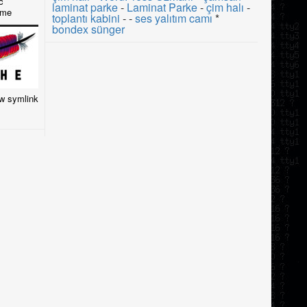
c
laminat parke
-
Laminat Parke
-
çim halı
-
eme
toplantı kabini
- -
ses yalıtım camı
*
bondex sünger
ow symlink