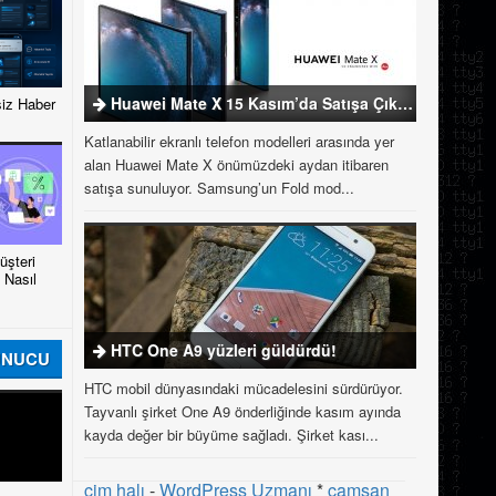
Huawei Mate X 15 Kasım’da Satışa Çıkıyor
iz Haber
Katlanabilir ekranlı telefon modelleri arasında yer
alan Huawei Mate X önümüzdeki aydan itibaren
satışa sunuluyor. Samsung’un Fold mod...
şteri
 Nasıl
HTC One A9 yüzleri güldürdü!
UNUCU
HTC mobil dünyasındaki mücadelesini sürdürüyor.
Tayvanlı şirket One A9 önderliğinde kasım ayında
kayda değer bir büyüme sağladı. Şirket kası...
çim halı
-
WordPress Uzmanı
*
çamsan