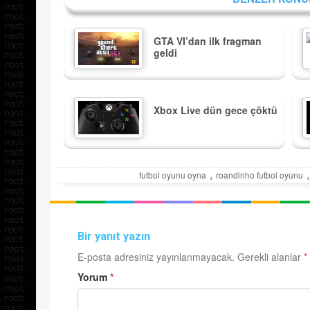
GTA VI’dan ilk fragman
geldi
Xbox Live dün gece çöktü
,
,
futbol oyunu oyna
roandinho futbol oyunu
Bir yanıt yazın
E-posta adresiniz yayınlanmayacak.
Gerekli alanlar
*
Yorum
*