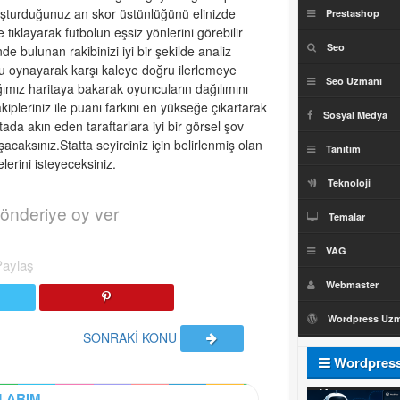
luşturduğunuz an skor üstünlüğünü elinizde
Prestashop
 tıklayarak futbolun eşsiz yönlerini görebilir
Seo
de bulunan rakibinizi iyi bir şekilde analiz
olu oynayarak karşı kaleye doğru ilerlemeye
Seo Uzmanı
ığımız haritaya bakarak oyuncuların dağılımını
ipleriniz ile puanı farkını en yükseğe çıkartarak
Sosyal Medya
ada akın eden taraftarlara iyi bir görsel şov
caksınız.Statta seyirciniz için belirlenmiş olan
Tanıtım
erini isteyeceksiniz.
Teknoloji
önderiye oy ver
Temalar
VAG
Paylaş
Webmaster
Wordpress Uz
SONRAKİ KONU
Wordpres
Uzmanı
LARIM