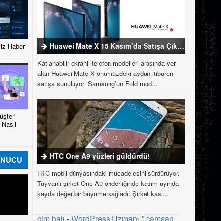
Huawei Mate X 15 Kasım’da Satışa Çıkıyor
iz Haber
Katlanabilir ekranlı telefon modelleri arasında yer
alan Huawei Mate X önümüzdeki aydan itibaren
satışa sunuluyor. Samsung’un Fold mod...
şteri
 Nasıl
HTC One A9 yüzleri güldürdü!
UNUCU
HTC mobil dünyasındaki mücadelesini sürdürüyor.
Tayvanlı şirket One A9 önderliğinde kasım ayında
kayda değer bir büyüme sağladı. Şirket kası...
çim halı
-
WordPress Uzmanı
*
çamsan