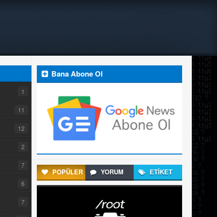
Bana Abone Ol
1
11
12
2
7
POPÜLER
YORUM
ETİKET
6
7