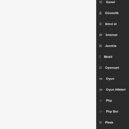
Genel
Güvenlik
ikinci el
İnternet
Joomla
Mobil
Opencart
Oyun
Oyun Hileleri
Php
Php Bot
Plesk