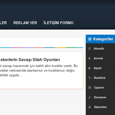
LER
REKLAM VER
İLETİŞİM FORMU
Kategoriler
Akustik
Anroid
skerlerin Savaşı Silah Oyunları
ir savaşı kazanmak için belirli altın kurallar vardır. Bu
Apple
urallar neticesinde planlarınızı ve kurallarınızı doğru
ekilde uygula...
Backlink
Cpanel
Donanım
Eklentiler