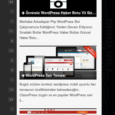
84
7
Ücretsiz WordPress Haber Botu V3 Sizlerle
1
Merhaba Arkadaşlar Php WordPress Bot
Çalışmamıza Kaldığımız Yerden Devam Ediyoruz.
11
Sıradaki Botlar WordPress Haber Botları Güncel
Haber Botu...
8
12
2
9
WordPress İlan Teması
1
Bugün sizlere ücretsiz wordpress mobil uyumlu ilan
temasının özelliklerinden bahsedeceğim.
12
ClassiPress özgün ve en popüler WordPress seri
24
il...
7