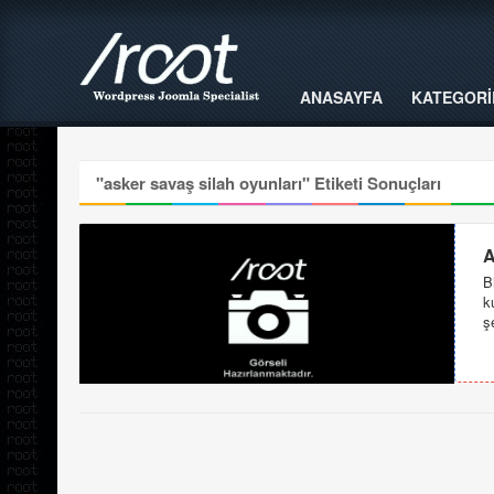
ANASAYFA
KATEGORİ
"
asker savaş silah oyunları
" Etiketi Sonuçları
A
B
k
ş