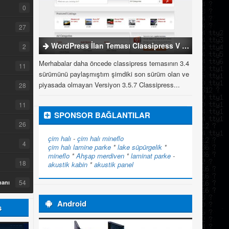
0
27
WordPress İlan Teması Classipress V 3.5.7
2
Merhabalar daha öncede classipress temasının 3.4
11
sürümünü paylaşmıştım şimdiki son sürüm olan ve
piyasada olmayan Versiyon 3.5.7 Classipress...
28
11
SPONSOR BAĞLANTILAR
26
çim halı
-
çim halı
mineflo
4
çim halı
lamine parke
*
lake süpürgelik
*
mineflo
*
Ahşap merdiven
*
laminat parke
-
18
akustik kabin
*
akustik panel
54
manı
Android
s