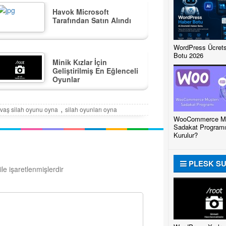
Havok Microsoft
Tarafından Satın Alındı
WordPress Ücrets
Botu 2026
Minik Kızlar İçin
Geliştirilmiş En Eğlenceli
Oyunlar
,
vaş silah oyunu oyna
silah oyunları oyna
WooCommerce Mü
Sadakat Programı
Kurulur?
PLESK S
ile işaretlenmişlerdir