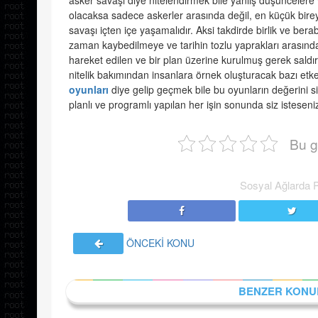
asker savaşı diye nitelendirmek bile yanlış düşüncelere v
olacaksa sadece askerler arasında değil, en küçük bire
savaşı içten içe yaşamalıdır. Aksi takdirde birlik ve be
zaman kaybedilmeye ve tarihin tozlu yaprakları arasınd
hareket edilen ve bir plan üzerine kurulmuş gerek saldı
nitelik bakımından insanlara örnek oluşturacak bazı etke
oyunları
diye gelip geçmek bile bu oyunların değerini s
planlı ve programlı yapılan her işin sonunda siz isteseni
Bu g
Sosyal Ağlarda 
ÖNCEKİ KONU
BENZER KONU