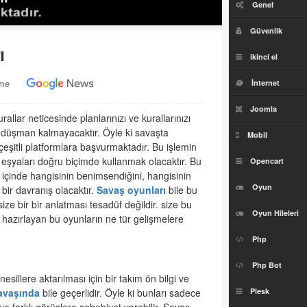
Genel
Güvenlik
ı
ikinci el
eme
İnternet
Joomla
urallar neticesinde planlarınızı ve kurallarınızı
 düşman kalmayacaktır. Öyle ki savaşta
Mobil
 çeşitli platformlara başvurmaktadır. Bu işlemin
 eşyaları doğru biçimde kullanmak olacaktır. Bu
Opencart
içinde hangisinin benimsendiğini, hangisinin
Oyun
ir davranış olacaktır.
Savaş oyunları
bile bu
ize bir bir anlatması tesadüf değildir. size bu
Oyun Hileleri
m hazırlayan bu oyunların ne tür gelişmelere
Php
Php Bot
sillere aktarılması için bir takım ön bilgi ve
savaşında
bile geçerlidir. Öyle ki bunları sadece
Plesk