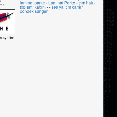
c
laminat parke
-
Laminat Parke
-
çim halı
-
eme
toplantı kabini
- -
ses yalıtım camı
*
bondex sünger
ow symlink