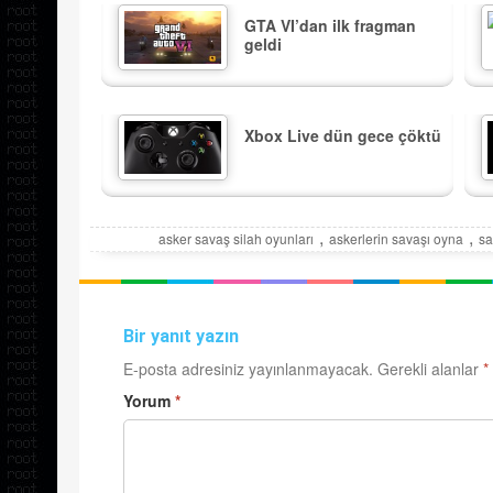
GTA VI’dan ilk fragman
geldi
Xbox Live dün gece çöktü
,
,
asker savaş silah oyunları
askerlerin savaşı oyna
sa
Bir yanıt yazın
E-posta adresiniz yayınlanmayacak.
Gerekli alanlar
*
Yorum
*