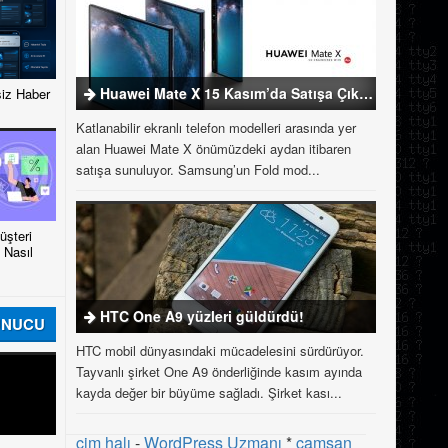
Huawei Mate X 15 Kasım’da Satışa Çıkıyor
iz Haber
Katlanabilir ekranlı telefon modelleri arasında yer
alan Huawei Mate X önümüzdeki aydan itibaren
satışa sunuluyor. Samsung’un Fold mod...
şteri
 Nasıl
HTC One A9 yüzleri güldürdü!
UNUCU
HTC mobil dünyasındaki mücadelesini sürdürüyor.
Tayvanlı şirket One A9 önderliğinde kasım ayında
kayda değer bir büyüme sağladı. Şirket kası...
çim halı
-
WordPress Uzmanı
*
çamsan