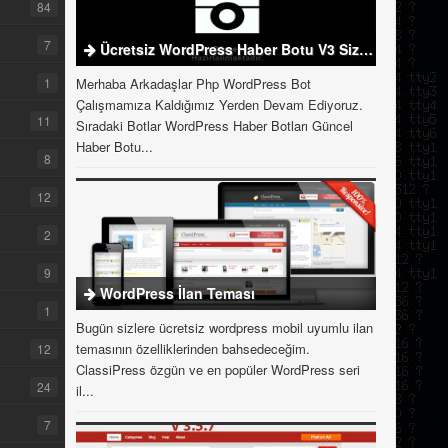
84
7
Ücretsiz WordPress Haber Botu V3 Sizlerle
1
Merhaba Arkadaşlar Php WordPress Bot
Çalışmamıza Kaldığımız Yerden Devam Ediyoruz.
11
Sıradaki Botlar WordPress Haber Botları Güncel
Haber Botu...
8
12
2
9
WordPress İlan Teması
1
Bugün sizlere ücretsiz wordpress mobil uyumlu ilan
temasının özelliklerinden bahsedeceğim.
12
ClassiPress özgün ve en popüler WordPress seri
24
il...
7