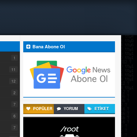
Bana Abone Ol
1
11
12
2
7
POPÜLER
YORUM
ETİKET
6
7