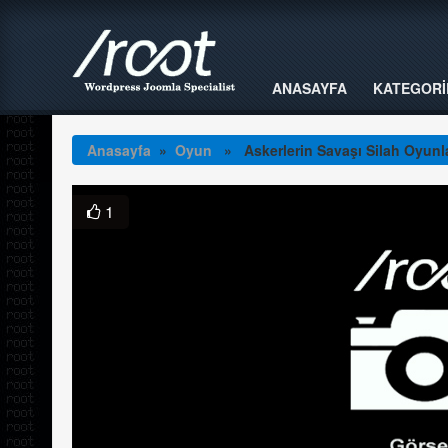
ANASAYFA
KATEGORİ
Anasayfa
»
Oyun
» Askerlerin Savaşı Silah Oyunla
1