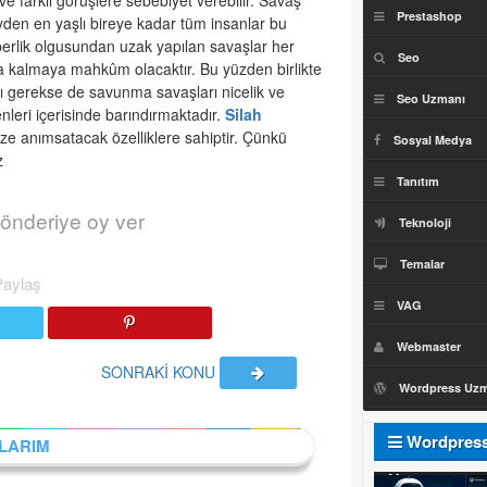
e farklı görüşlere sebebiyet verebilir. Savaş
Prestashop
yden en yaşlı bireye kadar tüm insanlar bu
raberlik olgusundan uzak yapılan savaşlar her
Seo
a kalmaya mahkûm olacaktır. Bu yüzden birlikte
rı gerekse de savunma savaşları nicelik ve
Seo Uzmanı
nleri içerisinde barındırmaktadır.
Silah
ize anımsatacak özelliklere sahiptir. Çünkü
Sosyal Medya
z
Tanıtım
önderiye oy ver
Teknoloji
Temalar
Paylaş
VAG
Webmaster
SONRAKİ KONU
Wordpress Uz
Wordpres
LARIM
Uzmanı