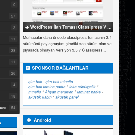
0
27
WordPress İlan Teması Classipress V 3.5.7
2
Merhabalar daha öncede classipress temasının 3.4
11
sürümünü paylaşmıştım şimdiki son sürüm olan ve
piyasada olmayan Versiyon 3.5.7 Classipress...
28
11
SPONSOR BAĞLANTILAR
26
çim halı
-
çim halı
mineflo
4
çim halı
lamine parke
*
lake süpürgelik
*
mineflo
*
Ahşap merdiven
*
laminat parke
-
18
akustik kabin
*
akustik panel
54
manı
Android
s