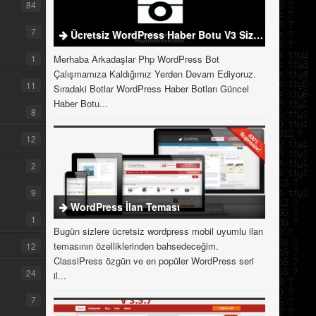
84
7
Ücretsiz WordPress Haber Botu V3 Sizlerle
1
Merhaba Arkadaşlar Php WordPress Bot
Çalışmamıza Kaldığımız Yerden Devam Ediyoruz.
11
Sıradaki Botlar WordPress Haber Botları Güncel
Haber Botu...
8
12
2
9
WordPress İlan Teması
1
Bugün sizlere ücretsiz wordpress mobil uyumlu ilan
temasının özelliklerinden bahsedeceğim.
12
ClassiPress özgün ve en popüler WordPress seri
24
il...
7