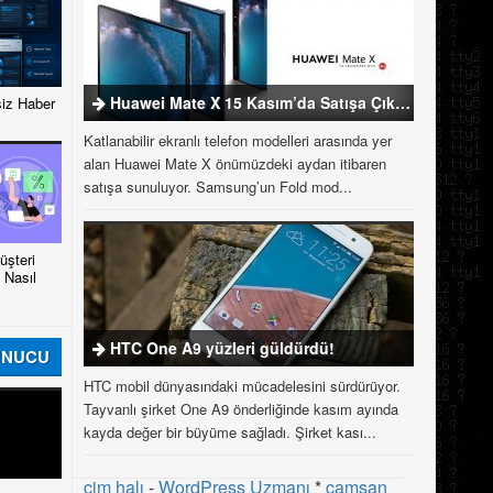
Huawei Mate X 15 Kasım’da Satışa Çıkıyor
iz Haber
Katlanabilir ekranlı telefon modelleri arasında yer
alan Huawei Mate X önümüzdeki aydan itibaren
satışa sunuluyor. Samsung’un Fold mod...
şteri
 Nasıl
HTC One A9 yüzleri güldürdü!
UNUCU
HTC mobil dünyasındaki mücadelesini sürdürüyor.
Tayvanlı şirket One A9 önderliğinde kasım ayında
kayda değer bir büyüme sağladı. Şirket kası...
çim halı
-
WordPress Uzmanı
*
çamsan