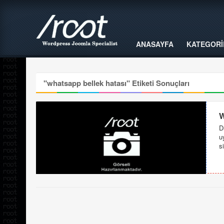
ANASAYFA
KATEGORİ
"
whatsapp bellek hatası
" Etiketi Sonuçları
W
D
u
s