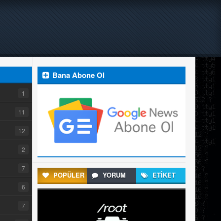
Bana Abone Ol
1
11
12
2
7
POPÜLER
YORUM
ETİKET
6
7