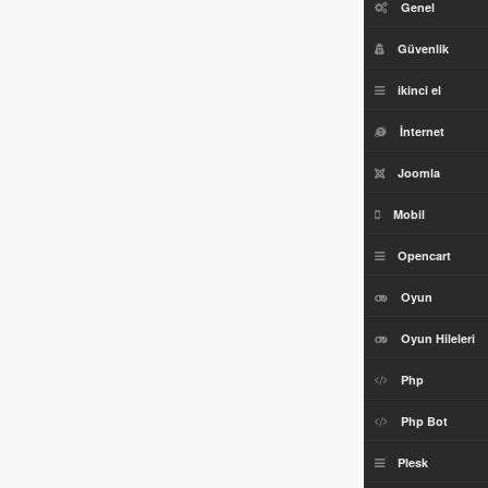
Genel
Güvenlik
ikinci el
İnternet
Joomla
Mobil
Opencart
Oyun
Oyun Hileleri
Php
Php Bot
Plesk