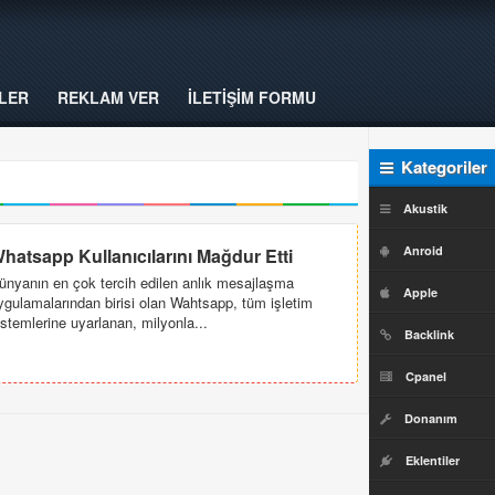
LER
REKLAM VER
İLETİŞİM FORMU
Kategoriler
Akustik
Anroid
hatsapp Kullanıcılarını Mağdur Etti
ünyanın en çok tercih edilen anlık mesajlaşma
Apple
ygulamalarından birisi olan Wahtsapp, tüm işletim
istemlerine uyarlanan, milyonla...
Backlink
Cpanel
Donanım
Eklentiler