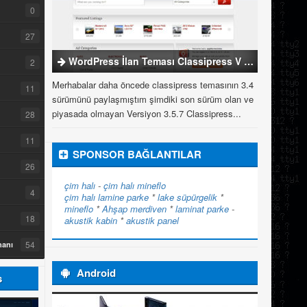
0
27
WordPress İlan Teması Classipress V 3.5.7
2
Merhabalar daha öncede classipress temasının 3.4
11
sürümünü paylaşmıştım şimdiki son sürüm olan ve
piyasada olmayan Versiyon 3.5.7 Classipress...
28
11
SPONSOR BAĞLANTILAR
26
çim halı
-
çim halı
mineflo
4
çim halı
lamine parke
*
lake süpürgelik
*
mineflo
*
Ahşap merdiven
*
laminat parke
-
18
akustik kabin
*
akustik panel
54
manı
Android
s