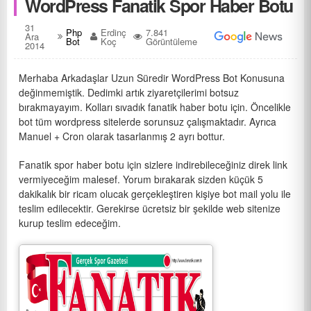
WordPress Fanatik Spor Haber Botu
31
Php
Erdinç
7.841
Ara
Bot
Koç
Görüntüleme
2014
Merhaba Arkadaşlar Uzun Süredir WordPress Bot Konusuna
değinmemiştik. Dedimki artık ziyaretçilerimi botsuz
bırakmayayım. Kolları sıvadık fanatik haber botu için. Öncelikle
bot tüm wordpress sitelerde sorunsuz çalışmaktadır. Ayrıca
Manuel + Cron olarak tasarlanmış 2 ayrı bottur.
Fanatik spor haber botu için sizlere indirebileceğiniz direk link
vermiyeceğim malesef. Yorum bırakarak sizden küçük 5
dakikalık bir ricam olucak gerçekleştiren kişiye bot mail yolu ile
teslim edilecektir. Gerekirse ücretsiz bir şekilde web sitenize
kurup teslim edeceğim.