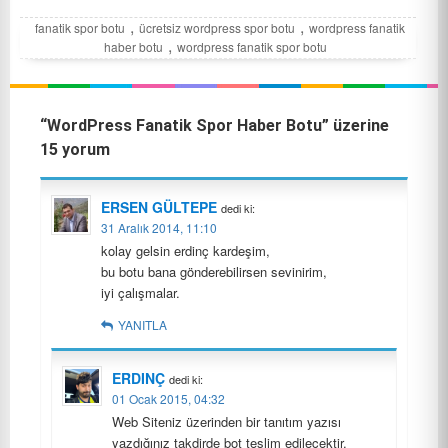
,
,
fanatik spor botu
ücretsiz wordpress spor botu
wordpress fanatik
,
haber botu
wordpress fanatik spor botu
“WordPress Fanatik Spor Haber Botu” üzerine
15 yorum
ERSEN GÜLTEPE
dedi ki:
31 Aralık 2014, 11:10
kolay gelsin erdinç kardeşim,
bu botu bana gönderebilirsen sevinirim,
iyi çalışmalar.
YANITLA
ERDINÇ
dedi ki:
01 Ocak 2015, 04:32
Web Siteniz üzerinden bir tanıtım yazısı
yazdığınız takdirde bot teslim edilecektir.