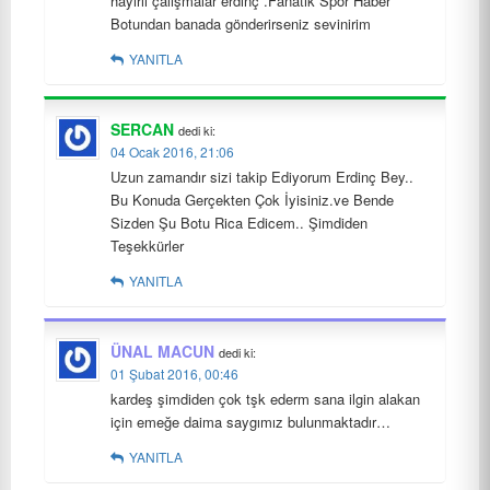
hayırlı çalışmalar erdinç .Fanatik Spor Haber
Botundan banada gönderirseniz sevinirim
YANITLA
SERCAN
dedi ki:
04 Ocak 2016, 21:06
Uzun zamandır sizi takip Ediyorum Erdinç Bey..
Bu Konuda Gerçekten Çok İyisiniz.ve Bende
Sizden Şu Botu Rica Edicem.. Şimdiden
Teşekkürler
YANITLA
ÜNAL MACUN
dedi ki:
01 Şubat 2016, 00:46
kardeş şimdiden çok tşk ederm sana ilgin alakan
için emeğe daima saygımız bulunmaktadır…
YANITLA