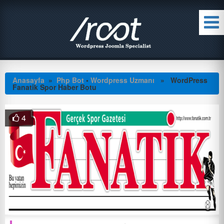
Anasayfa
»
Php Bot
•
Wordpress Uzmanı
» WordPress
Fanatik Spor Haber Botu
4