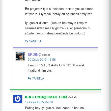
Bir projemiz için sitenizden tanıtım yazısı almak
istiyoruz. Fiyat vb. detayları öğrenebilir miyim?
İyi günler dilerim. (kusura bakmayın iletişim
sekmesinden mail bilginize vs. erişemedim bu
yüzden yorum atma gereğinde bulundum.)
YANITLA
ERDINÇ
dedi ki:
20 Ocak 2015, 16:56
Tanıtım 10 TL 3 Aylık Link 120 Tl olarak
fiyatlandırılmıştır.
YANITLA
KRGLOMR@GMAIL.COM
dedi ki:
17 Ocak 2015, 04:00
Erdinç bey iyi günler. Acil haber 7 botuna