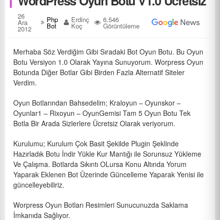
WordPress Oyun Botu V1.0 Ücretsiz
26
Php
Erdinç
6.546
Ara
Bot
Koç
Görüntüleme
2012
Merhaba Söz Verdiğim Gibi Sıradaki Bot Oyun Botu. Bu Oyun
Botu Versiyon 1.0 Olarak Yayına Sunuyorum. Worpress Oyun
Botunda Diğer Botlar Gibi Birden Fazla Alternatif Siteler
Verdim.
Oyun Botlarından Bahsedelim; Kraloyun – Oyunskor –
Oyunlar1 – Rixoyun – OyunGemisi Tam 5 Oyun Botu Tek
Botla Bir Arada Sizlerlere Ücretsiz Olarak veriyorum.
Kurulumu; Kurulum Çok Basit Şekilde Plugin Şeklinde
Hazırladık Botu İndir Yükle Kur Mantığı ile Sorunsuz Yükleme
Ve Çalışma. Botlarda Sıkıntı OLursa Konu Altında Yorum
Yaparak Eklenen Bot Üzerinde Güncelleme Yaparak Yenisi ile
güncelleyebiliriz.
Worpress Oyun Botları Resimleri Sunucunuzda Saklama
İmkanıda Sağlıyor.