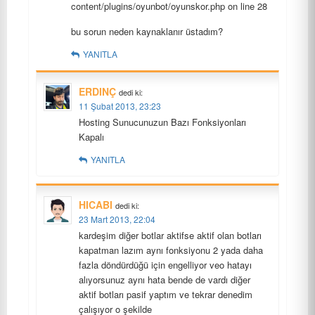
content/plugins/oyunbot/oyunskor.php on line 28
bu sorun neden kaynaklanır üstadım?
YANITLA
ERDINÇ
dedi ki:
11 Şubat 2013, 23:23
Hosting Sunucunuzun Bazı Fonksiyonları
Kapalı
YANITLA
HICABI
dedi ki:
23 Mart 2013, 22:04
kardeşim diğer botlar aktifse aktif olan botları
kapatman lazım aynı fonksiyonu 2 yada daha
fazla döndürdüğü için engelliyor veo hatayı
alıyorsunuz aynı hata bende de vardı diğer
aktif botları pasif yaptım ve tekrar denedim
çalışıyor o şekilde