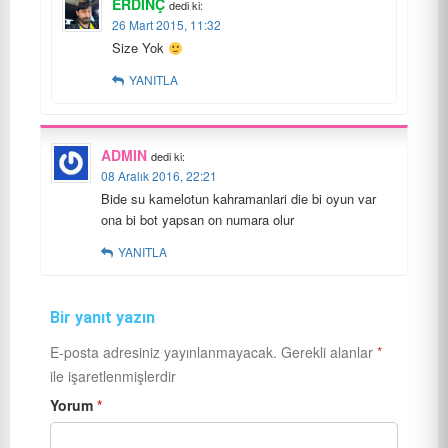
ERDINÇ
dedi ki:
26 Mart 2015, 11:32
Size Yok
YANITLA
ADMIN
dedi ki:
08 Aralık 2016, 22:21
Bide su kamelotun kahramanlari die bi oyun var
ona bi bot yapsan on numara olur
YANITLA
Bir yanıt yazın
E-posta adresiniz yayınlanmayacak.
Gerekli alanlar
*
ile işaretlenmişlerdir
Yorum
*