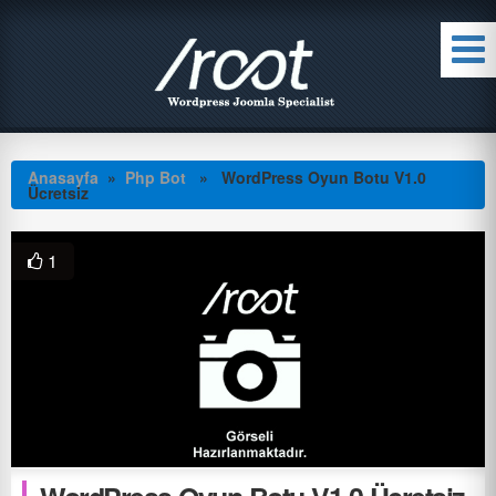
Anasayfa
»
Php Bot
» WordPress Oyun Botu V1.0
Ücretsiz
1