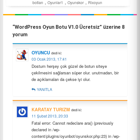
,
,
,
botları
Oyunlar1
Oyunskor
Rixoyun
“WordPress Oyun Botu V1.0 Ücretsiz” üzerine 8
yorum
OYUNCU
dedi ki:
03 Ocak 2013, 17:41
Dostum herşey çok güzel de botun siteye
çekilmesini sağlarsan süper olur. unutmadan, bir
de açıklamaları da çekse iyi olur.
YANITLA
KARATAY TURIZM
dedi ki:
11 Şubat 2013, 20:33
Fatal error: Cannot redeclare ara() (previously
declared in /wp-
content/plugins/oyunbot/oyunskor.php:23) in /wp-