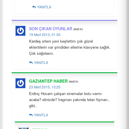
YANITLA
SON ÇIKAN OYUNLAR
dedi ki:
19 Mart 2013, 01:30
Kardeş siteni yeni keşfettim çok güzel
eklentilerin var şimdiden ellerine klavyene sağlık.
Çok sağolasın.
YANITLA
GAZIANTEP HABER
dedi ki:
23 Mart 2015, 13:25
Erdinç Hocam çalışan sinemalar botu varmı
acaba? elinizde? fragman yakında felan fişman..
gibi..
YANITLA