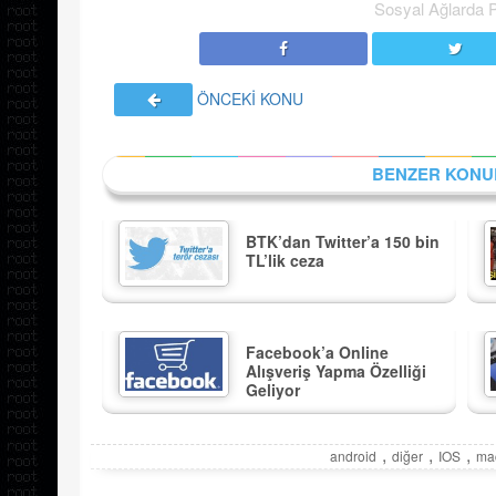
Sosyal Ağlarda 
ÖNCEKİ KONU
BENZER KONU
BTK’dan Twitter’a 150 bin
TL’lik ceza
Facebook’a Online
Alışveriş Yapma Özelliği
Geliyor
,
,
,
android
diğer
IOS
ma