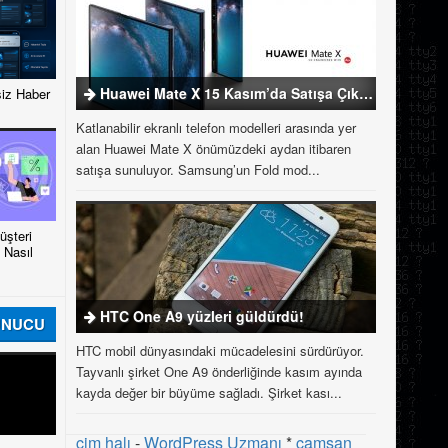
Huawei Mate X 15 Kasım’da Satışa Çıkıyor
iz Haber
Katlanabilir ekranlı telefon modelleri arasında yer
alan Huawei Mate X önümüzdeki aydan itibaren
satışa sunuluyor. Samsung’un Fold mod...
şteri
 Nasıl
HTC One A9 yüzleri güldürdü!
UNUCU
HTC mobil dünyasındaki mücadelesini sürdürüyor.
Tayvanlı şirket One A9 önderliğinde kasım ayında
kayda değer bir büyüme sağladı. Şirket kası...
çim halı
-
WordPress Uzmanı
*
çamsan