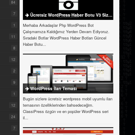
84
7
Ücretsiz WordPress Haber Botu V3 Sizlerle
1
Merhaba Arkadaşlar Php WordPress Bot
Çalışmamıza Kaldığımız Yerden Devam Ediyoruz.
11
Sıradaki Botlar WordPress Haber Botları Güncel
Haber Botu...
8
12
2
9
WordPress İlan Teması
1
Bugün sizlere ücretsiz wordpress mobil uyumlu ilan
temasının özelliklerinden bahsedeceğim.
12
ClassiPress özgün ve en popüler WordPress seri
24
il...
7