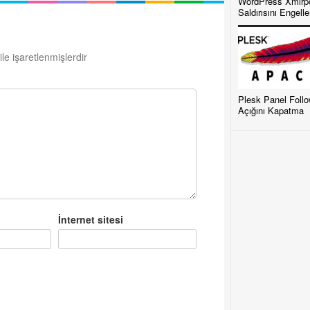
WordPress Xmlrp
Saldırısını Engell
ile işaretlenmişlerdir
Plesk Panel Foll
Açığını Kapatma
İnternet sitesi