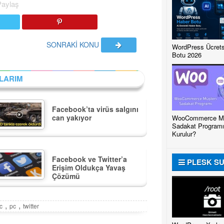
Paylaş
SONRAKİ KONU
WordPress Ücrets
Botu 2026
LARIM
Facebook’ta virüs salgını
can yakıyor
WooCommerce Mü
Sadakat Programı
Kurulur?
Facebook ve Twitter’a
PLESK S
Erişim Oldukça Yavaş
Çözümü
,
,
c
pc
twitter