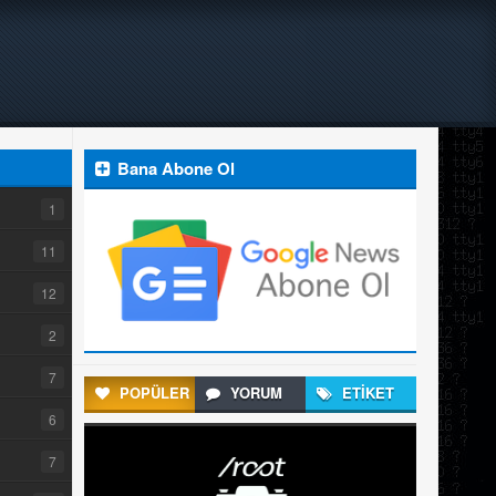
Bana Abone Ol
1
11
12
2
7
POPÜLER
YORUM
ETİKET
6
7