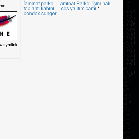
c
laminat parke
-
Laminat Parke
-
çim halı
-
eme
toplantı kabini
- -
ses yalıtım camı
*
bondex sünger
ow symlink