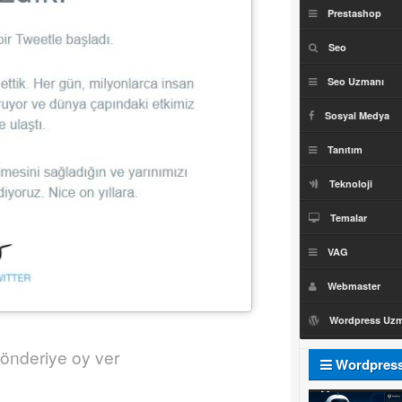
Prestashop
Seo
Seo Uzmanı
Sosyal Medya
Tanıtım
Teknoloji
Temalar
VAG
Webmaster
Wordpress Uz
önderiye oy ver
Wordpres
Uzmanı