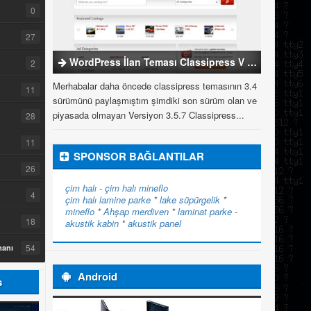
0
27
WordPress İlan Teması Classipress V 3.5.7
2
Merhabalar daha öncede classipress temasının 3.4
11
sürümünü paylaşmıştım şimdiki son sürüm olan ve
piyasada olmayan Versiyon 3.5.7 Classipress...
28
11
SPONSOR BAĞLANTILAR
26
çim halı
-
çim halı
mineflo
4
çim halı
lamine parke
*
lake süpürgelik
*
mineflo
*
Ahşap merdiven
*
laminat parke
-
18
akustik kabin
*
akustik panel
54
manı
Android
s